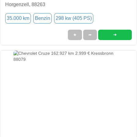
Horgenzell, 88263
35.000 km
Benzin
298 kw (405 PS)
➜
★
➦