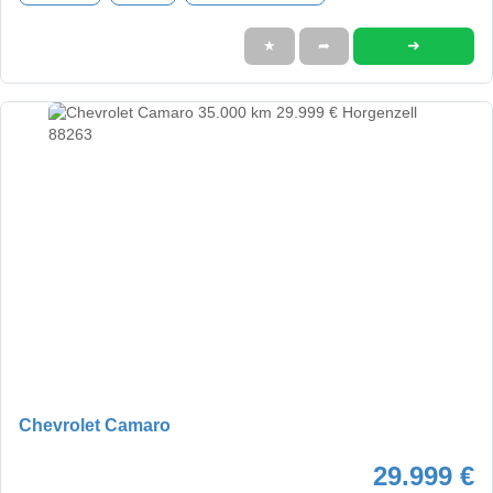
➜
★
➦
Chevrolet Camaro
29.999 €