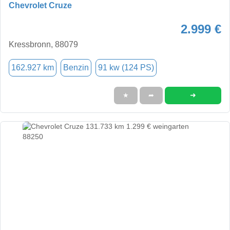
Chevrolet Cruze
2.999 €
Kressbronn, 88079
162.927 km
Benzin
91 kw (124 PS)
➜
★
➦