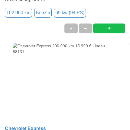
102.000 km
Benzin
69 kw (94 PS)
➜
★
➦
Chevrolet Express