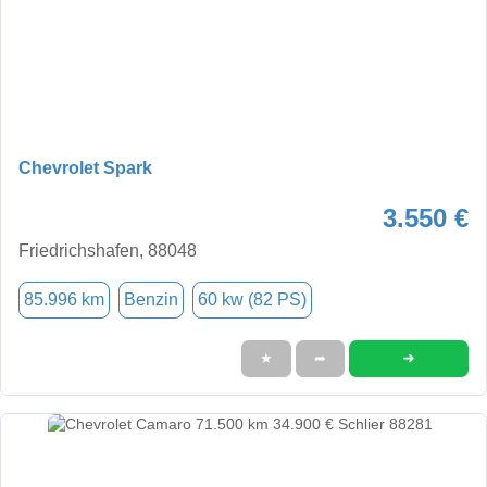
Chevrolet Spark
3.550 €
Friedrichshafen, 88048
85.996 km
Benzin
60 kw (82 PS)
➜
★
➦