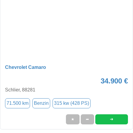
Chevrolet Camaro
34.900 €
Schlier, 88281
71.500 km
Benzin
315 kw (428 PS)
➜
★
➦