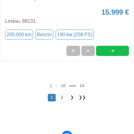
15.999 €
Lindau, 88131
200.000 km
Benzin
190 kw (258 PS)
➜
★
➦
1 - 10 von 14
1
2
❯
❯❯