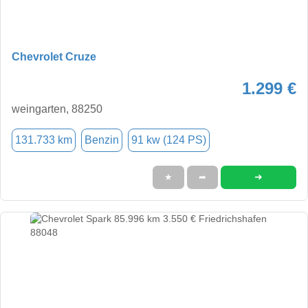
Chevrolet Cruze
1.299 €
weingarten, 88250
131.733 km
Benzin
91 kw (124 PS)
➜
★
➦