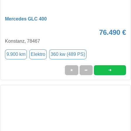
Mercedes GLC 400
76.490 €
Konstanz, 78467
9.900 km
Elektro
360 kw (489 PS)
➜
★
➦