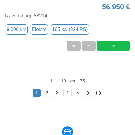
56.950 €
Ravensburg, 88214
9.000 km
Elektro
165 kw (224 PS)
➜
★
➦
1 - 10 von 75
1
2
3
4
5
❯
❯❯