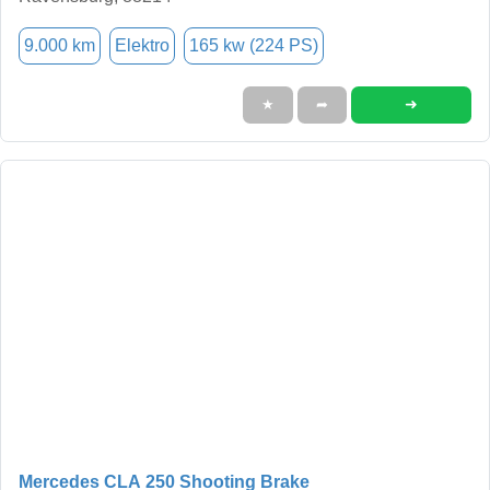
9.000 km
Elektro
165 kw (224 PS)
➜
★
➦
Mercedes CLA 250 Shooting Brake