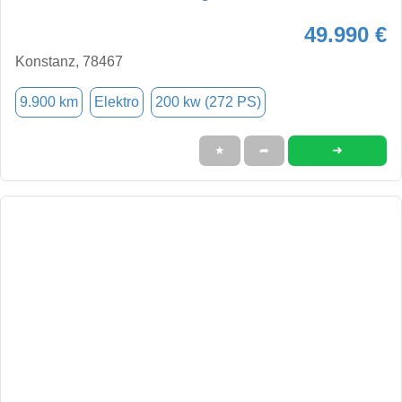
49.990 €
Konstanz, 78467
9.900 km
Elektro
200 kw (272 PS)
➜
★
➦