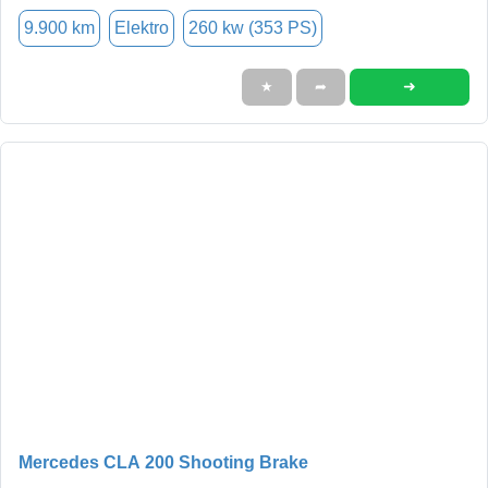
9.900 km
Elektro
260 kw (353 PS)
➜
★
➦
Mercedes CLA 200 Shooting Brake