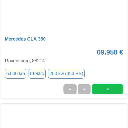
Mercedes CLA 350
69.950 €
Ravensburg, 88214
6.000 km
Elektro
260 kw (353 PS)
➜
★
➦