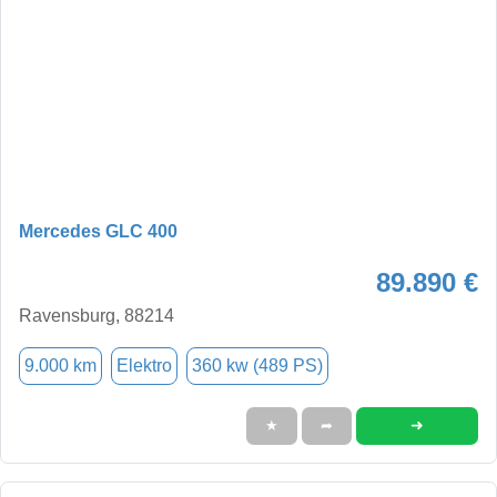
Mercedes GLC 400
89.890 €
Ravensburg, 88214
9.000 km
Elektro
360 kw (489 PS)
➜
★
➦