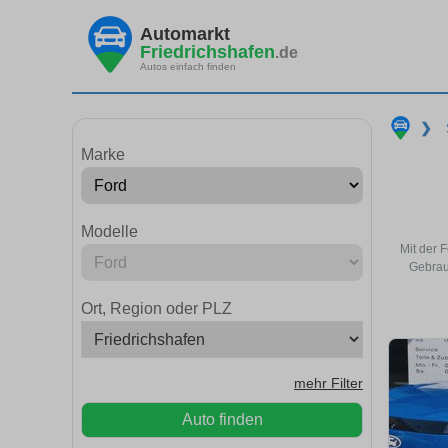
Automarkt
Friedrichshafen
.de
Autos einfach finden
❯
Marke
Modelle
Mit der 
Gebrau
Ort, Region oder PLZ
mehr Filter
Auto finden