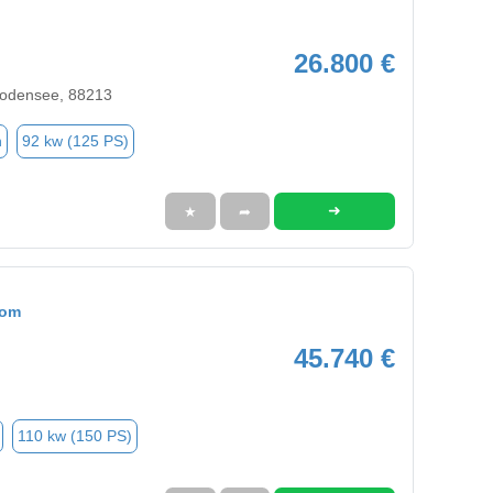
26.800 €
Bodensee, 88213
n
92 kw (125 PS)
➜
★
➦
tom
45.740 €
110 kw (150 PS)