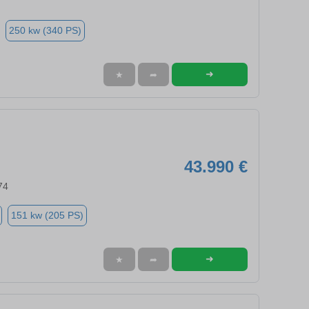
250 kw (340 PS)
➜
★
➦
43.990 €
74
151 kw (205 PS)
➜
★
➦