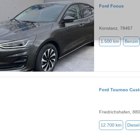
Ford Focus
Konstanz, 78467
1.500 km
Benzin
Ford Tourneo Cus
Friedrichshafen, 88
12.700 km
Diesel