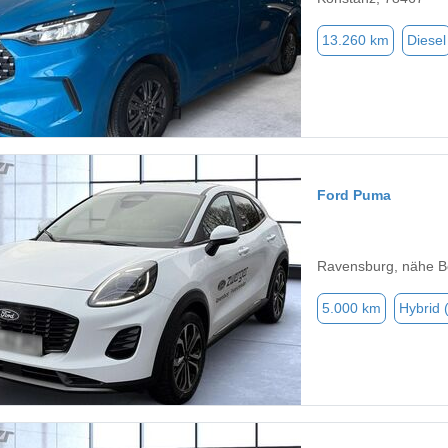
13.260 km
Diesel
Ford Puma
Ravensburg, nähe 
5.000 km
Hybrid 