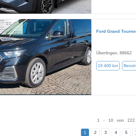
Ford Grand Tourn
Überlingen, 88662
19.400 km
Benzi
1 - 10 von 222
1
2
3
4
5