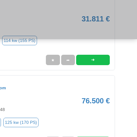
31.811 €
114 kw (155 PS)
➜
★
➦
tom
76.500 €
048
125 kw (170 PS)