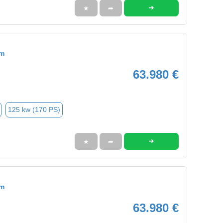
➜
★
➦
om
63.980 €
125 kw (170 PS)
➜
★
➦
om
63.980 €