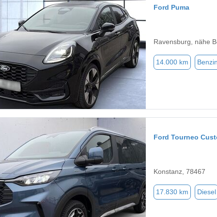
Ford Puma
Ravensburg, nähe 
14.000 km
Benzi
Ford Tourneo Cus
Konstanz, 78467
17.830 km
Diesel