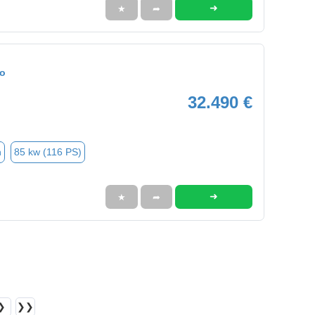
➜
★
➦
eo
32.490 €
n
85 kw (116 PS)
➜
★
➦
❯
❯❯