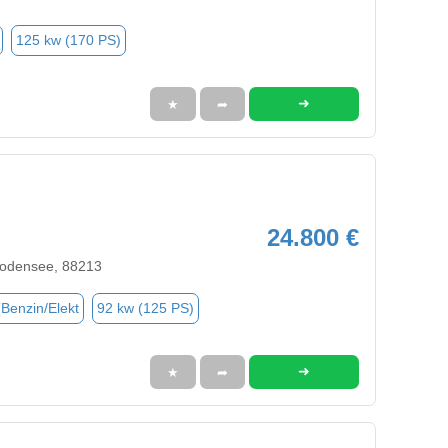
125 kw (170 PS)
➜
★
➦
24.800 €
Bodensee, 88213
(Benzin/Elekt
92 kw (125 PS)
➜
★
➦