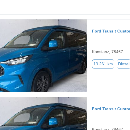
Ford Transit Cust
Konstanz, 78467
13.261 km
Diesel
Ford Transit Cust
Konstanz, 78467