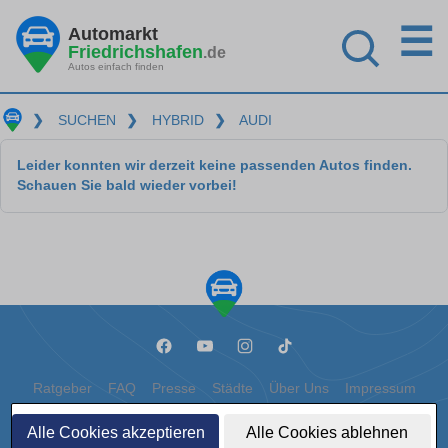
☰
Automarkt
Friedrichshafen
.de
Autos einfach finden
❯
SUCHEN
❯
HYBRID
❯
AUDI
Leider konnten wir derzeit keine passenden Autos finden.
Schauen Sie bald wieder vorbei!
Ratgeber
FAQ
Presse
Städte
Über Uns
Impressum
Datenschutz
Cookies
Alle Cookies akzeptieren
Alle Cookies ablehnen