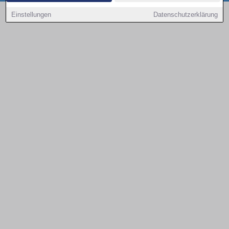
Copyright © 2000 - 2026 | 1A Infosysteme GmbH | Content by: 1a-sites-autos
Einstellungen
Datenschutzerklärung
09.08.2026