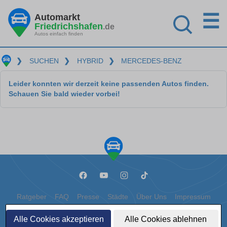
☰
Automarkt
Friedrichshafen
.de
Autos einfach finden
❯
SUCHEN
❯
HYBRID
❯
MERCEDES-BENZ
Leider konnten wir derzeit keine passenden Autos finden.
Schauen Sie bald wieder vorbei!
Ratgeber
FAQ
Presse
Städte
Über Uns
Impressum
Datenschutz
Cookies
Alle Cookies akzeptieren
Alle Cookies ablehnen