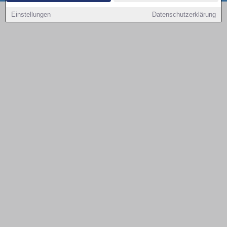
Copyright © 2000 - 2026 | 1A Infosysteme GmbH | Content by: 1a-sites-autos
Einstellungen
Datenschutzerklärung
08.08.2026