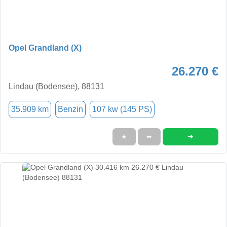
Opel Grandland (X)
26.270 €
Lindau (Bodensee), 88131
35.909 km
Benzin
107 kw (145 PS)
➜
★
➦