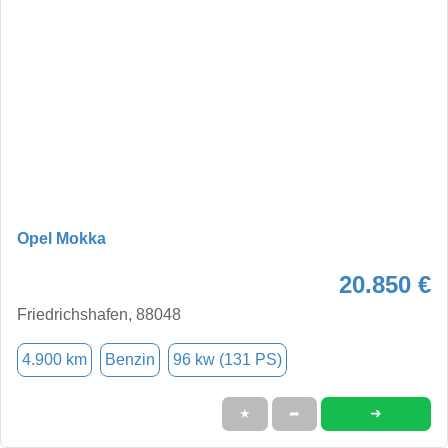
Opel Mokka
20.850 €
Friedrichshafen, 88048
4.900 km
Benzin
96 kw (131 PS)
➜
★
➦