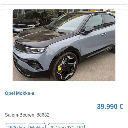
Opel Mokka-e
39.990 €
Salem-Beuren, 88682
2.500 km
Elektro
207 kw (281 PS)