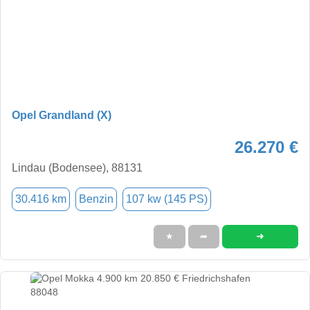
Opel Grandland (X)
26.270 €
Lindau (Bodensee), 88131
30.416 km
Benzin
107 kw (145 PS)
➜
★
➦