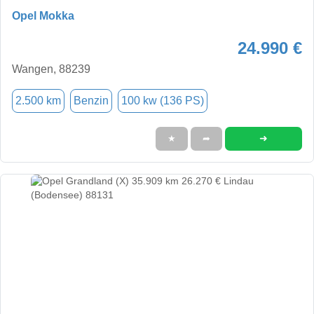
Opel Mokka
24.990 €
Wangen, 88239
2.500 km
Benzin
100 kw (136 PS)
➜
★
➦