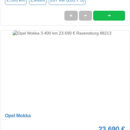
➜
★
➦
Opel Mokka
23.690 €