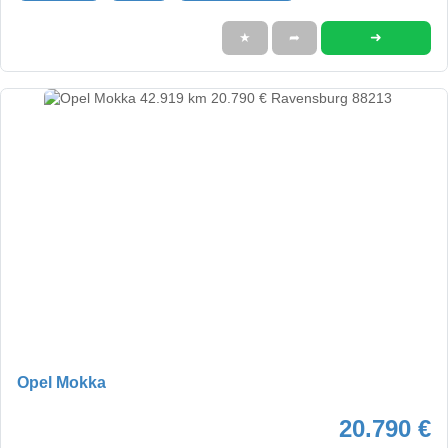
➜
★
➦
Opel Mokka
20.790 €