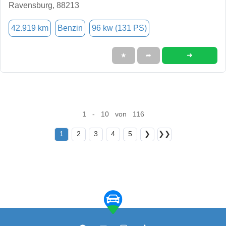
Ravensburg, 88213
42.919 km
Benzin
96 kw (131 PS)
➜
★
➦
1 - 10 von 116
1
2
3
4
5
❯
❯❯