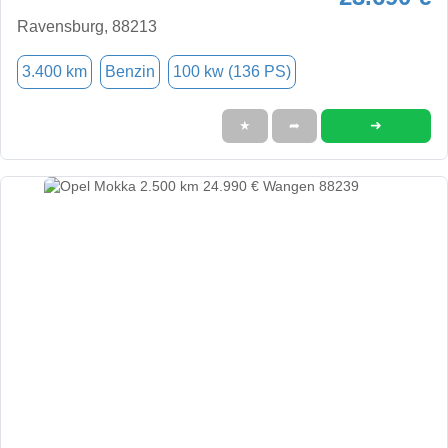
Ravensburg, 88213
3.400 km
Benzin
100 kw (136 PS)
➜
★
➦