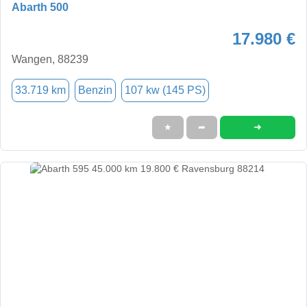
Abarth 500
17.980 €
Wangen, 88239
33.719 km
Benzin
107 kw (145 PS)
➜
★
➦