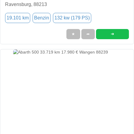
Ravensburg, 88213
19.101 km
Benzin
132 kw (179 PS)
➜
★
➦