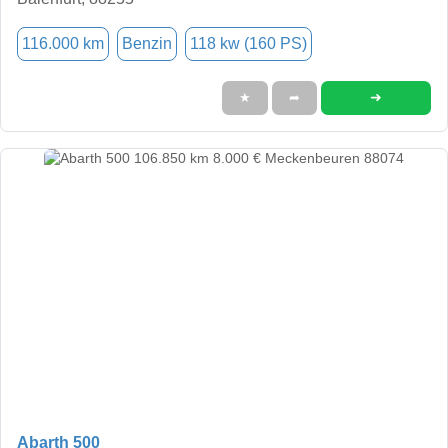
116.000 km
Benzin
118 kw (160 PS)
➜
★
➦
Abarth 500