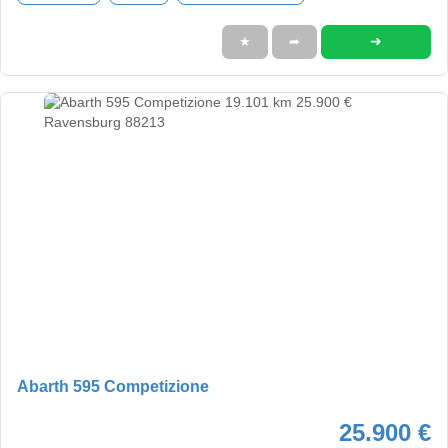
➜
★
➦
Abarth 595 Competizione
25.900 €