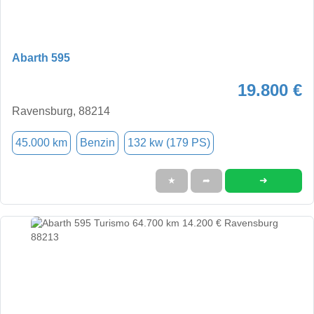
Abarth 595
19.800 €
Ravensburg, 88214
45.000 km
Benzin
132 kw (179 PS)
➜
★
➦