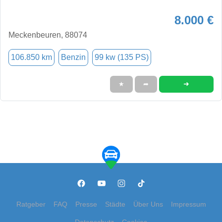
8.000 €
Meckenbeuren, 88074
106.850 km
Benzin
99 kw (135 PS)
➜
★
➦
Ratgeber
FAQ
Presse
Städte
Über Uns
Impressum