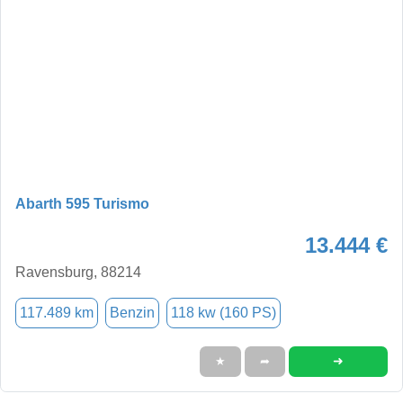
Abarth 595 Turismo
13.444 €
Ravensburg, 88214
117.489 km
Benzin
118 kw (160 PS)
➜
★
➦