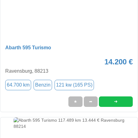
Abarth 595 Turismo
14.200 €
Ravensburg, 88213
64.700 km
Benzin
121 kw (165 PS)
➜
★
➦