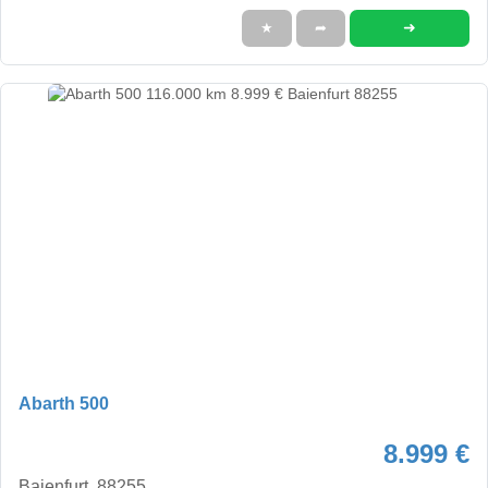
➜
★
➦
Abarth 500
8.999 €
Baienfurt, 88255