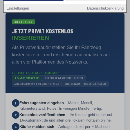
PRIVAT VERKAUFEN
Einstellungen
Datenschutzerklärung
KOSTENLOS
JETZT PRIVAT KOSTENLOS
INSERIEREN
Als Privatverkäufer stellen Sie Ihr Fahrzeug
kostenlos ein – und erscheinen automatisch auf
allen vier Plattformen des Netzwerks.
AUTOMATISCH SICHTBAR AUF:
⭐
1A-AUTOMARKT.DE
AUTOMARKT-FRIEDRICHSHAFEN
ANZEIGENMARKT-FRIEDRICHSHAFEN
ONLINEMARKT-FRIEDRICHSHAFEN
Fahrzeugdaten eingeben
– Marke, Modell,
1
Kilometerstand, Fotos. In wenigen Minuten fertig.
Kostenlos veröffentlichen
– Ihr Inserat geht sofort auf
2
1A-Automarkt.de und allen drei lokalen Portalen online.
Käufer melden sich
– Anfragen direkt per E-Mail oder
3