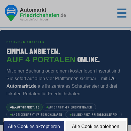
Automarkt
☰
Friedrichshafen
.de
Autos einfach finden
FAHRZEUG ANBIETEN
EINMAL ANBIETEN.
ONLINE.
AUF 4 PORTALEN
Mit einer Buchung oder einem kostenlosen Inserat sind
Sie sofort auf allen vier Plattformen sichtbar – mit
1A-
Automarkt.de
als Ihr zentrales Schaufenster und drei
lokalen Portalen für Friedrichshafen.
1A-AUTOMARKT.DE
AUTOMARKT-FRIEDRICHSHAFEN
ANZEIGENMARKT-FRIEDRICHSHAFEN
ONLINEMARKT-FRIEDRICHSHAFEN
Alle Cookies akzeptieren
Alle Cookies ablehnen