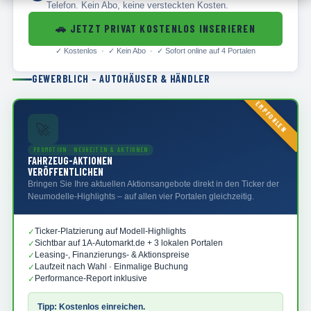
Telefon. Kein Abo, keine versteckten Kosten.
🚗
JETZT PRIVAT KOSTENLOS INSERIEREN
✓
Kostenlos · ✓
Kein Abo · ✓
Sofort online auf 4 Portalen
GEWERBLICH – AUTOHÄUSER & HÄNDLER
EMPFOHLEN
🚀
PROMOTION · NEUHEITEN & AKTIONEN
FAHRZEUG-AKTIONEN
VERÖFFENTLICHEN
Bringen Sie Ihre aktuellen Aktionsangebote direkt in den Ticker der
Neumodelle-Highlights – auf allen vier Portalen gleichzeitig.
Ticker-Platzierung auf Modell-Highlights
✓
Sichtbar auf 1A-Automarkt.de + 3 lokalen Portalen
✓
Leasing-, Finanzierungs- & Aktionspreise
✓
Laufzeit nach Wahl · Einmalige Buchung
✓
Performance-Report inklusive
✓
Tipp: Kostenlos einreichen.