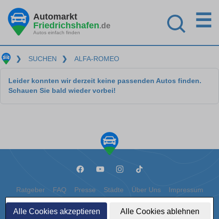
☰
Automarkt
Friedrichshafen
.de
Autos einfach finden
❯
SUCHEN
❯
ALFA-ROMEO
Leider konnten wir derzeit keine passenden Autos finden.
Schauen Sie bald wieder vorbei!
Ratgeber
FAQ
Presse
Städte
Über Uns
Impressum
Datenschutz
Cookies
Alle Cookies akzeptieren
Alle Cookies ablehnen