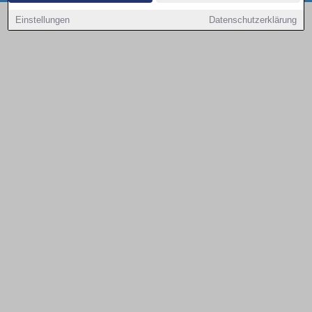
Copyright © 2000 - 2026 | 1A Infosysteme GmbH | Content by: 1a-sites-autos
Einstellungen
Datenschutzerklärung
08.08.2026