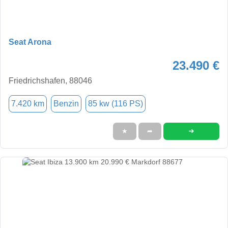
Seat Arona
23.490 €
Friedrichshafen, 88046
7.420 km
Benzin
85 kw (116 PS)
➜
★
➦