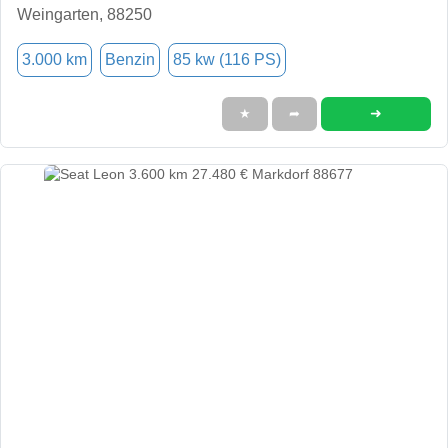
Weingarten, 88250
3.000 km
Benzin
85 kw (116 PS)
➜
★
➦