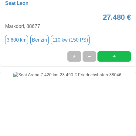
Seat Leon
27.480 €
Markdorf, 88677
3.600 km
Benzin
110 kw (150 PS)
➜
★
➦