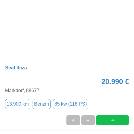
Seat Ibiza
20.990 €
Markdorf, 88677
13.900 km
Benzin
85 kw (116 PS)
➜
★
➦