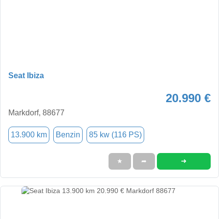
Seat Ibiza
20.990 €
Markdorf, 88677
13.900 km
Benzin
85 kw (116 PS)
➜
★
➦