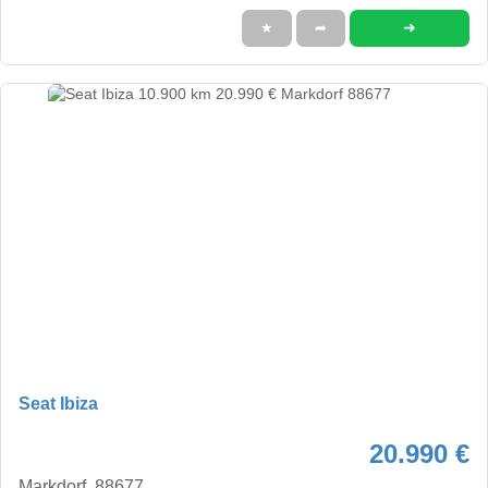
➜
★
➦
Seat Ibiza
20.990 €
Markdorf, 88677