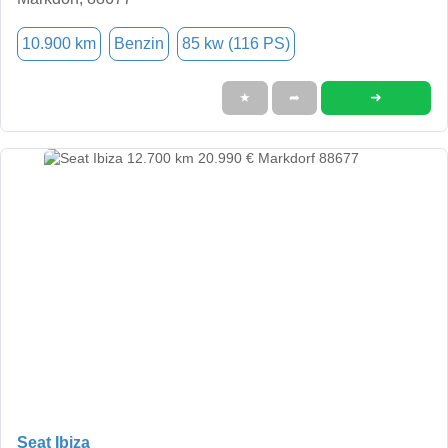
10.900 km
Benzin
85 kw (116 PS)
➜
★
➦
Seat Ibiza