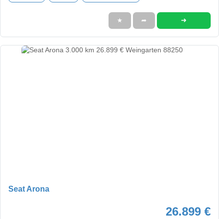
➜
★
➦
Seat Arona
26.899 €