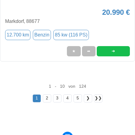
20.990 €
Markdorf, 88677
12.700 km
Benzin
85 kw (116 PS)
➜
★
➦
1 - 10 von 124
1
2
3
4
5
❯
❯❯