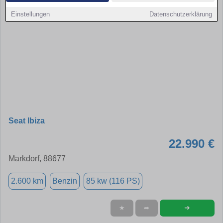
Einstellungen
Datenschutzerklärung
Seat Ibiza
22.990 €
Markdorf, 88677
2.600 km
Benzin
85 kw (116 PS)
➜
★
➦