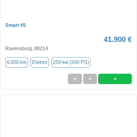
Smart #5
41.900 €
Ravensburg, 88214
6.000 km
Elektro
250 kw (340 PS)
➜
★
➦