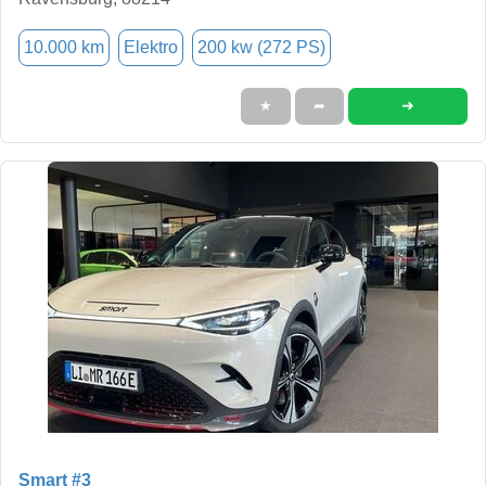
10.000 km
Elektro
200 kw (272 PS)
➜
★
➦
Smart #3