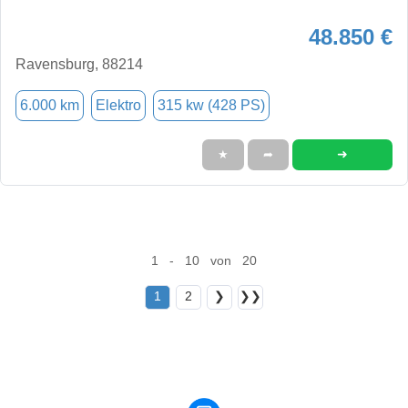
48.850 €
Ravensburg, 88214
6.000 km
Elektro
315 kw (428 PS)
➜
★
➦
1 - 10 von 20
1
2
❯
❯❯