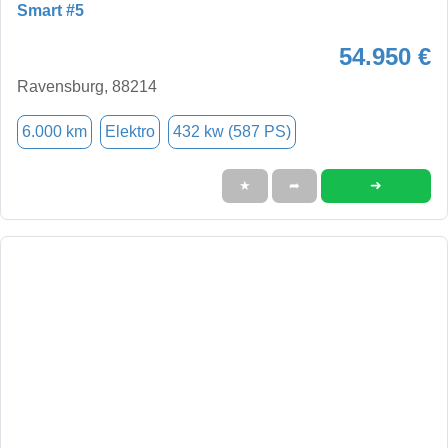
Smart #5
54.950 €
Ravensburg, 88214
6.000 km
Elektro
432 kw (587 PS)
➜
★
➦