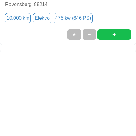
Ravensburg, 88214
10.000 km
Elektro
475 kw (646 PS)
➜
★
➦