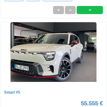
➜
★
➦
Smart #5
55.555 €