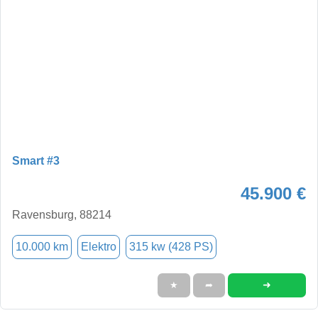
Smart #3
45.900 €
Ravensburg, 88214
10.000 km
Elektro
315 kw (428 PS)
➜
★
➦