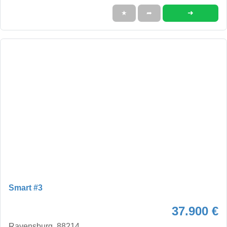
➜
★
➦
Smart #3
37.900 €
Ravensburg, 88214