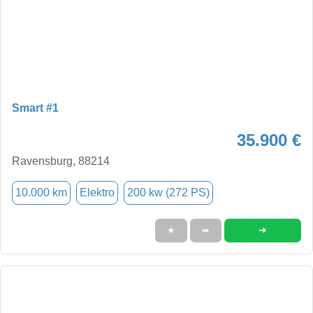
Smart #1
35.900 €
Ravensburg, 88214
10.000 km
Elektro
200 kw (272 PS)
➜
★
➦