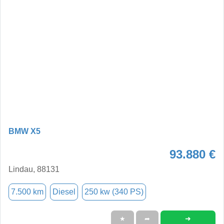
BMW X5
93.880 €
Lindau, 88131
7.500 km
Diesel
250 kw (340 PS)
➜
★
➦