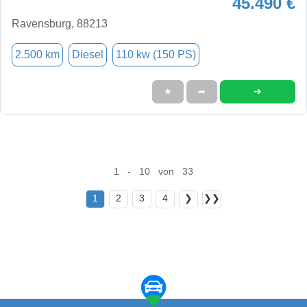
45.490 €
Ravensburg, 88213
2.500 km
Diesel
110 kw (150 PS)
➜
★
➦
1 - 10 von 33
1
2
3
4
❯
❯❯