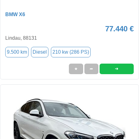
BMW X6
77.440 €
Lindau, 88131
9.500 km
Diesel
210 kw (286 PS)
➜
★
➦