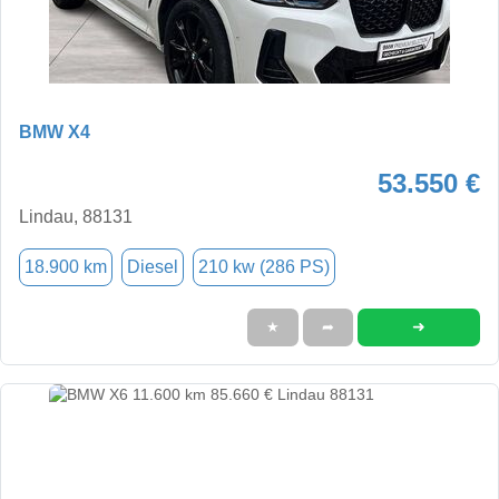
BMW X4
53.550 €
Lindau, 88131
18.900 km
Diesel
210 kw (286 PS)
➜
★
➦