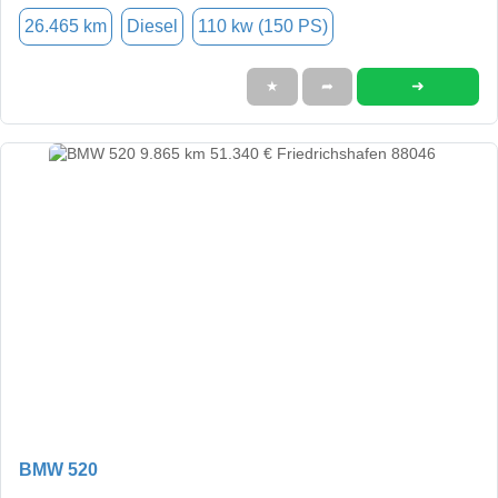
26.465 km
Diesel
110 kw (150 PS)
➜
★
➦
BMW 520