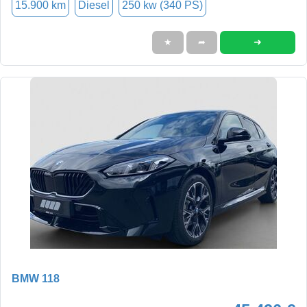
15.900 km
Diesel
250 kw (340 PS)
➜
★
➦
BMW 118