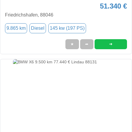
51.340 €
Friedrichshafen, 88046
9.865 km
Diesel
145 kw (197 PS)
➜
★
➦