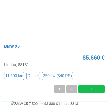
BMW X6
85.660 €
Lindau, 88131
11.600 km
Diesel
250 kw (340 PS)
➜
★
➦