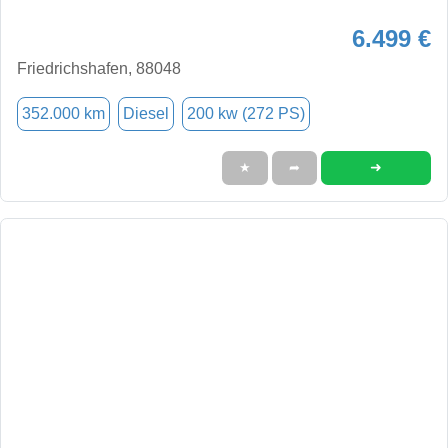
6.499 €
Friedrichshafen, 88048
352.000 km
Diesel
200 kw (272 PS)
➜
★
➦