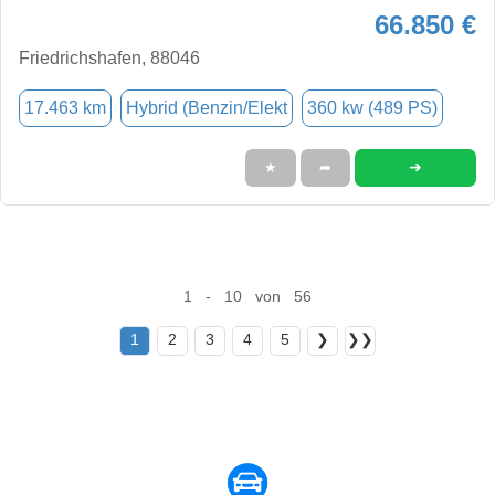
66.850 €
Friedrichshafen, 88046
17.463 km
Hybrid (Benzin/Elekt
360 kw (489 PS)
➜
★
➦
1 - 10 von 56
1
2
3
4
5
❯
❯❯