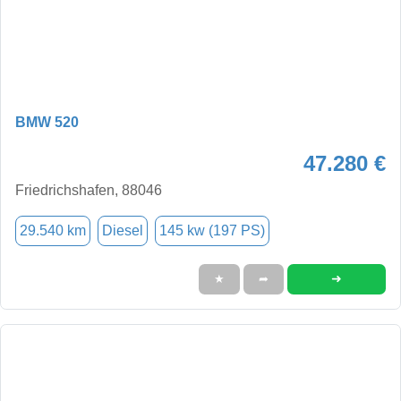
BMW 520
47.280 €
Friedrichshafen, 88046
29.540 km
Diesel
145 kw (197 PS)
➜
★
➦