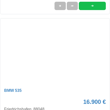
➜
★
➦
BMW 535
16.900 €
Friedrichshafen, 88048