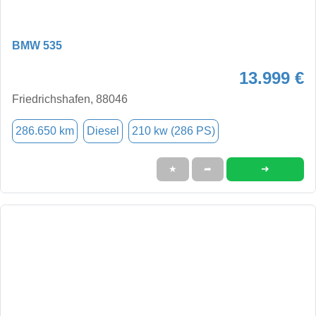
BMW 535
13.999 €
Friedrichshafen, 88046
286.650 km
Diesel
210 kw (286 PS)
➜
★
➦