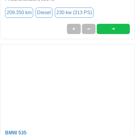
209.350 km
Diesel
230 kw (313 PS)
➜
★
➦
BMW 535