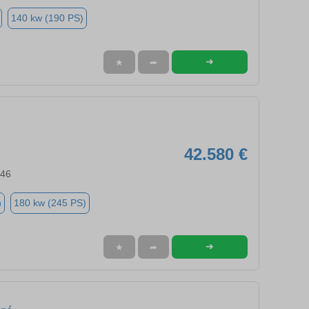
140 kw (190 PS)
➜
★
➦
42.580 €
046
n
180 kw (245 PS)
➜
★
➦