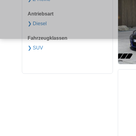
Antriebsart
❯ Diesel
Fahrzeugklassen
❯ SUV