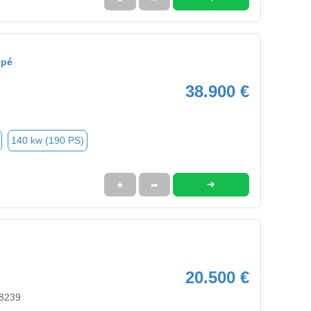
upé
38.900 €
140 kw (190 PS)
➜
★
➦
20.500 €
88239