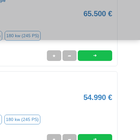
upé
65.500 €
n
180 kw (245 PS)
➜
★
➦
54.990 €
n
180 kw (245 PS)
➜
★
➦