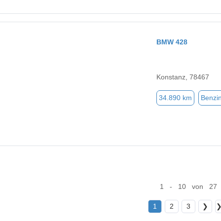
BMW 428
Konstanz, 78467
34.890 km
Benzi
1 - 10 von 27
1
2
3
❯