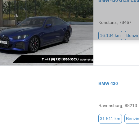
BMW 430 Gran Co
Konstanz, 78467
16.134 km
Benzi
BMW 430
Ravensburg, 88213
31.511 km
Benzi