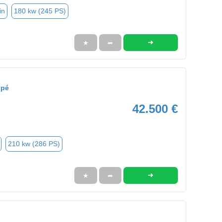
in
180 kw (245 PS)
➜
★
➦
upé
42.500 €
210 kw (286 PS)
➜
★
➦