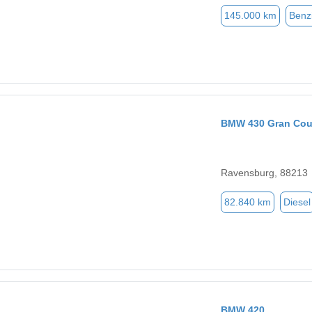
145.000 km
Benz
BMW 430 Gran Co
Ravensburg, 88213
82.840 km
Diesel
BMW 420