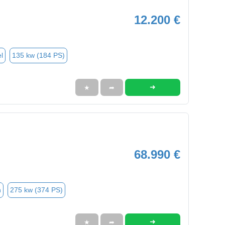
12.200 €
l
135 kw (184 PS)
➜
★
➦
68.990 €
n
275 kw (374 PS)
➜
★
➦