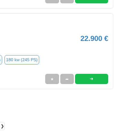
22.900 €
n
180 kw (245 PS)
➜
★
➦
❯❯