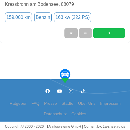
Kressbronn am Bodensee, 88079
159.000 km
Benzin
163 kw (222 PS)
➜
★
➦
Ratgeber
FAQ
Presse
Städte
Über Uns
Impressum
Datenschutz
Cookies
Copyright © 2000 - 2026 | 1A Infosysteme GmbH | Content by: 1a-sites-autos