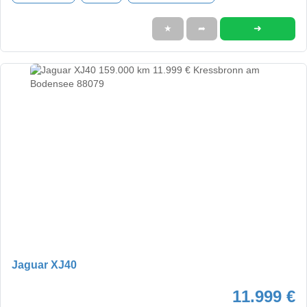
➜
★
➦
Jaguar XJ40
11.999 €