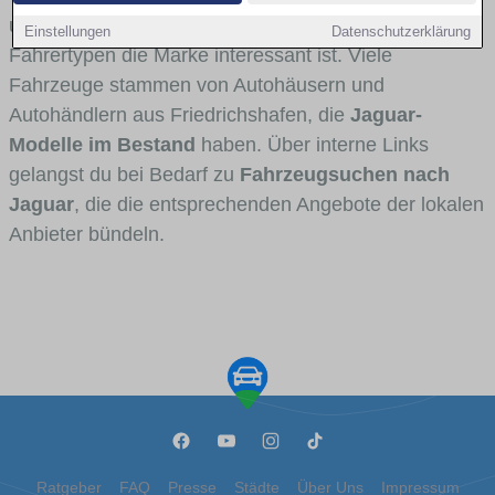
und Umlandverkehr zu sehen sind und für welche
Einstellungen
Datenschutzerklärung
Fahrertypen die Marke interessant ist. Viele
Fahrzeuge stammen von Autohäusern und
Autohändlern aus Friedrichshafen, die
Jaguar-
Modelle im Bestand
haben. Über interne Links
gelangst du bei Bedarf zu
Fahrzeugsuchen nach
Jaguar
, die die entsprechenden Angebote der lokalen
Anbieter bündeln.
Ratgeber
FAQ
Presse
Städte
Über Uns
Impressum