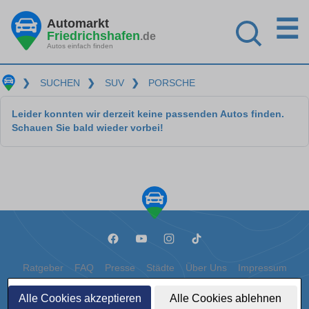
☰
Automarkt
Friedrichshafen
.de
Autos einfach finden
❯
SUCHEN
❯
SUV
❯
PORSCHE
Leider konnten wir derzeit keine passenden Autos finden.
Schauen Sie bald wieder vorbei!
Ratgeber
FAQ
Presse
Städte
Über Uns
Impressum
Datenschutz
Cookies
Alle Cookies akzeptieren
Alle Cookies ablehnen