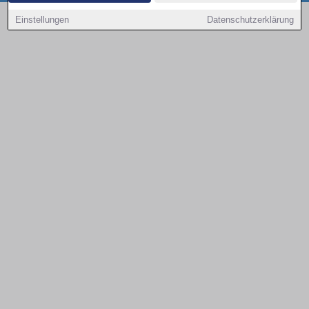
Copyright © 2000 - 2026 | 1A Infosysteme GmbH | Content by: 1a-sites-autos
Einstellungen
Datenschutzerklärung
09.08.2026