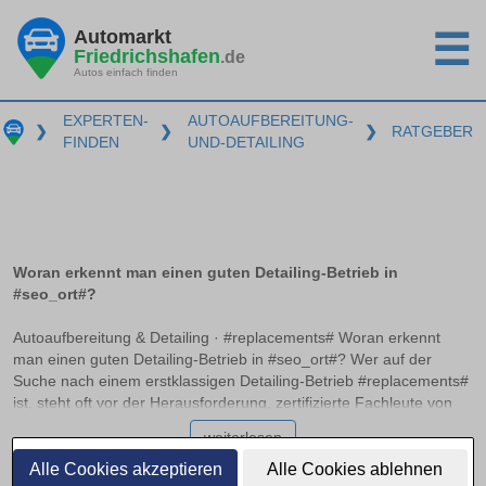
Automarkt
☰
Friedrichshafen
.de
Autos einfach finden
EXPERTEN-
AUTOAUFBEREITUNG-
❯
❯
❯
RATGEBER
FINDEN
UND-DETAILING
Woran erkennt man einen guten Detailing-Betrieb in
#seo_ort#?
Autoaufbereitung & Detailing · #replacements# Woran erkennt
man einen guten Detailing-Betrieb in #seo_ort#? Wer auf der
Suche nach einem erstklassigen Detailing-Betrieb #replacements#
ist, steht oft vor der Herausforderung, zertifizierte Fachleute von
einfachen Aufbereitungsservices zu unterscheiden. Die Auswahl
weiterlesen
kann überwältigend wirken, doch mit dem richtigen Wissen lassen
sich Qualität und Service unterscheiden. Hier erfahren Sie, an
Alle Cookies akzeptieren
Alle Cookies ablehnen