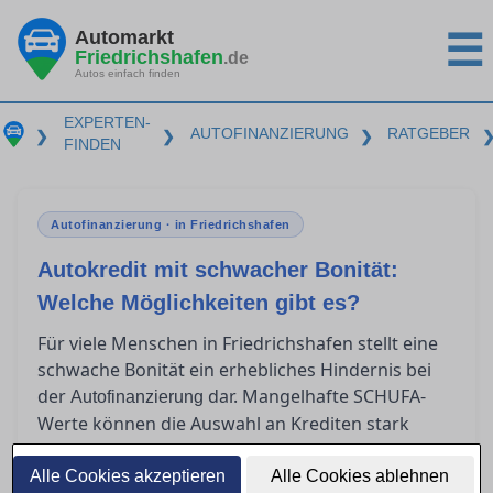
Automarkt
☰
Friedrichshafen
.de
Autos einfach finden
EXPERTEN-
AUTOFINANZIERUNG
RATGEBER
❯
❯
❯
FINDEN
Autofinanzierung · in Friedrichshafen
Autokredit mit schwacher Bonität:
Welche Möglichkeiten gibt es?
Für viele Menschen in Friedrichshafen stellt eine
schwache Bonität ein erhebliches Hindernis bei
der
dar. Mangelhafte SCHUFA-
Autofinanzierung
Werte können die Auswahl an Krediten stark
einschränken und zu höheren Zinsen führen. In
diesem Artikel zeigen wir Ihnen realistische
Alle Cookies akzeptieren
Alle Cookies ablehnen