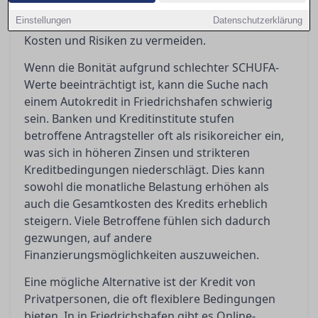
Alternativen auf und helfen Ihnen dabei, die
Einstellungen
Datenschutzerklärung
richtige Entscheidung zu treffen, um unnötige
Kosten und Risiken zu vermeiden.
Wenn die Bonität aufgrund schlechter SCHUFA-
Werte beeinträchtigt ist, kann die Suche nach
einem Autokredit in Friedrichshafen schwierig
sein. Banken und Kreditinstitute stufen
betroffene Antragsteller oft als risikoreicher ein,
was sich in höheren Zinsen und strikteren
Kreditbedingungen niederschlägt. Dies kann
sowohl die monatliche Belastung erhöhen als
auch die Gesamtkosten des Kredits erheblich
steigern. Viele Betroffene fühlen sich dadurch
gezwungen, auf andere
Finanzierungsmöglichkeiten auszuweichen.
Eine mögliche Alternative ist der Kredit von
Privatpersonen, die oft flexiblere Bedingungen
bieten. In in Friedrichshafen gibt es Online-