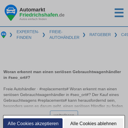
Automarkt
☰
Friedrichshafen
.de
Autos einfach finden
EXPERTEN-
FREIE-
❯
❯
❯
RATGEBER
❯
C4
FINDEN
AUTOHÄNDLER
Woran erkennt man einen seriösen Gebrauchtwagenhändler
in #seo_ort#?
Freie Autohändler · #replacements# Woran erkennt man einen
seriösen Gebrauchtwagenhändler in #seo_ort#? Der Kauf eines
Gebrauchtwagens #replacements# kann herausfordernd sein,
besonders wenn es darum geht, einen seriösen Händler zu finden.
Professionelle Autohändler zeichnen sich durch bestimmte
weiterlesen
Merkmale aus, die auf einen zuverlässigen Betrieb hinweisen. In
diesem Ratgeber erfahren Sie, worauf Sie achten sollten, welche
Alle Cookies akzeptieren
Alle Cookies ablehnen