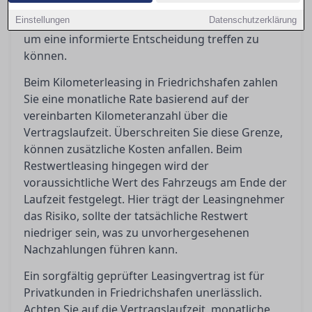
Leasingvertrag besonders relevant sind und wie
Einstellungen
man häufigen Kostenfallen geschickt ausweicht,
Datenschutzerklärung
um eine informierte Entscheidung treffen zu
können.
Beim Kilometerleasing in Friedrichshafen zahlen
Sie eine monatliche Rate basierend auf der
vereinbarten Kilometeranzahl über die
Vertragslaufzeit. Überschreiten Sie diese Grenze,
können zusätzliche Kosten anfallen. Beim
Restwertleasing hingegen wird der
voraussichtliche Wert des Fahrzeugs am Ende der
Laufzeit festgelegt. Hier trägt der Leasingnehmer
das Risiko, sollte der tatsächliche Restwert
niedriger sein, was zu unvorhergesehenen
Nachzahlungen führen kann.
Ein sorgfältig geprüfter Leasingvertrag ist für
Privatkunden in Friedrichshafen unerlässlich.
Achten Sie auf die Vertragslaufzeit, monatliche