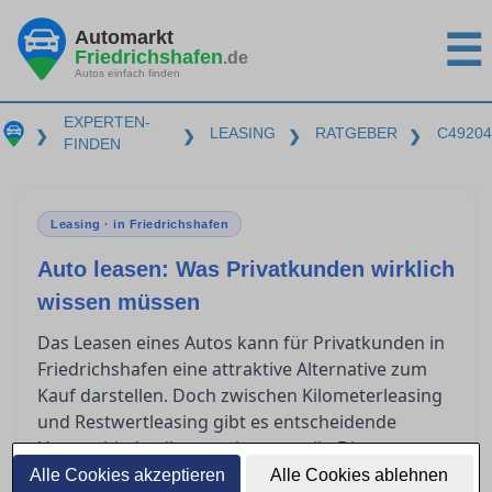
Automarkt
☰
Friedrichshafen
.de
Autos einfach finden
EXPERTEN-
LEASING
RATGEBER
C49204
❯
❯
❯
❯
FINDEN
Leasing · in Friedrichshafen
Auto leasen: Was Privatkunden wirklich
wissen müssen
Das Leasen eines Autos kann für Privatkunden in
Friedrichshafen eine attraktive Alternative zum
Kauf darstellen. Doch zwischen Kilometerleasing
und Restwertleasing gibt es entscheidende
Unterschiede, die es zu kennen gilt. Dieser
Ratgeber beleuchtet, welche Aspekte im
Alle Cookies akzeptieren
Alle Cookies ablehnen