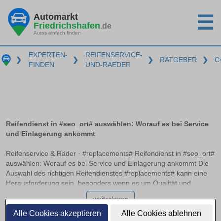
Automarkt
☰
Friedrichshafen
.de
Autos einfach finden
EXPERTEN-
REIFENSERVICE-
❯
❯
❯
RATGEBER
❯
C
FINDEN
UND-RAEDER
Reifendienst in #seo_ort# auswählen: Worauf es bei Service
und Einlagerung ankommt
Reifenservice & Räder · #replacements# Reifendienst in #seo_ort#
auswählen: Worauf es bei Service und Einlagerung ankommt Die
Auswahl des richtigen Reifendienstes #replacements# kann eine
Herausforderung sein, besonders wenn es um Qualität und
Zuverlässigkeit geht. Ein professioneller Service sollte nicht nur
weiterlesen
beim Auswuchten und Montieren der Reifen Expertise bieten,
sondern auch optimale Bedingungen zur Einlagerung bereitstellen.
Alle Cookies akzeptieren
Alle Cookies ablehnen