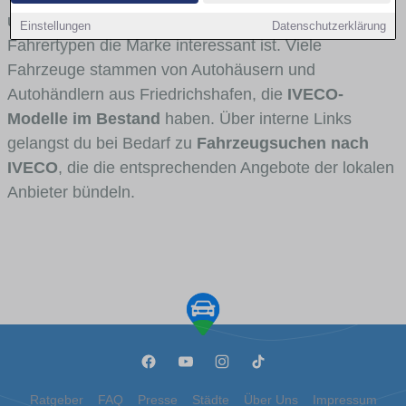
und Umlandverkehr zu sehen sind und für welche
Einstellungen
Datenschutzerklärung
Fahrertypen die Marke interessant ist. Viele
Fahrzeuge stammen von Autohäusern und
Autohändlern aus Friedrichshafen, die
IVECO-
Modelle im Bestand
haben. Über interne Links
gelangst du bei Bedarf zu
Fahrzeugsuchen nach
IVECO
, die die entsprechenden Angebote der lokalen
Anbieter bündeln.
Ratgeber
FAQ
Presse
Städte
Über Uns
Impressum