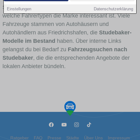
Stadt- und Umlandverkehr zu sehen sind und für
Einstellungen
Datenschutzerklärung
welche Fahrertypen die Marke interessant ist. Viele
Fahrzeuge stammen von Autohäusern und
Autohändlern aus Friedrichshafen, die
Studebaker-
Modelle im Bestand
haben. Über interne Links
gelangst du bei Bedarf zu
Fahrzeugsuchen nach
Studebaker
, die die entsprechenden Angebote der
lokalen Anbieter bündeln.
Ratgeber
FAQ
Presse
Städte
Über Uns
Impressum